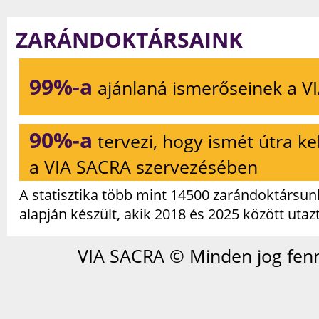
ZARÁNDOKTÁRSAINK
99%-a
ajánlaná ismerőseinek a V
90%-a
tervezi, hogy ismét útra ke
a VIA SACRA szervezésében
A statisztika több mint 14500 zarándoktársunk
alapján készült, akik 2018 és 2025 között utaz
VIA SACRA © Minden jog fenn