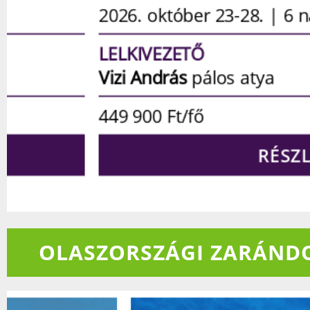
2026. október 23-28. | 6 nap
LELKIVEZETŐ
Vizi András
pálos atya
449 900
Ft/fő
RÉSZLETEK
OLASZORSZÁGI ZARÁND