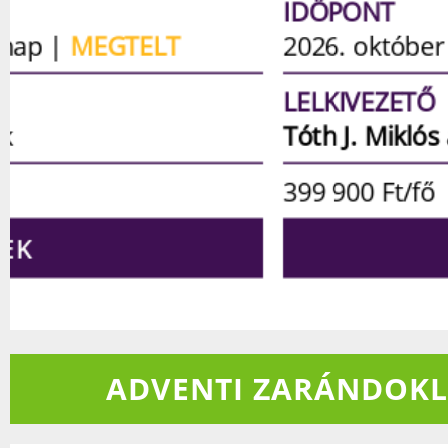
IDŐPONT
2026. október 20-24. | 5 nap
LELKIVEZETŐ
Tóth J. Miklós
atya
399 900
Ft/fő
RÉSZLETEK
ADVENTI ZARÁNDOK