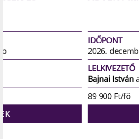
IDŐPONT
2026. december 19-20. | 2 nap
LELKIVEZETŐ
Bajnai István
atya
89 900
Ft/fő
RÉSZLETEK