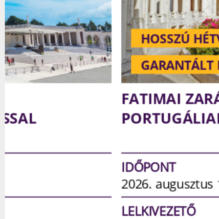
HOSSZÚ HÉTVÉGE
GARANTÁLT INDULÁS
FATIMAI ZARÁNDOKLAT
PORTUGÁLIAI KÖRUTAZÁSS
IDŐPONT
2026. augusztus 19-24. | 6 nap |
ME
LELKIVEZETŐ