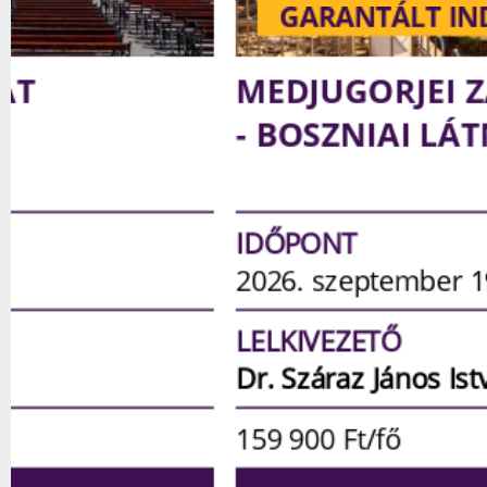
GARANTÁLT INDULÁS
MEDJUGORJEI ZARÁNDOKLA
- BOSZNIAI LÁTNIVALÓKKAL
IDŐPONT
2026. szeptember 19-23. | 5 nap
LELKIVEZETŐ
Dr. Száraz János István
atya
159 900
Ft/fő