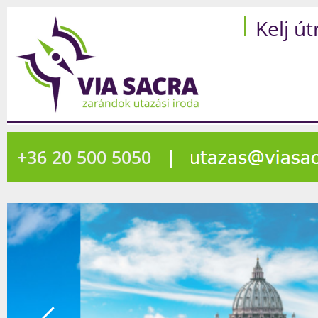
Kelj út
+36 20 500 5050
|