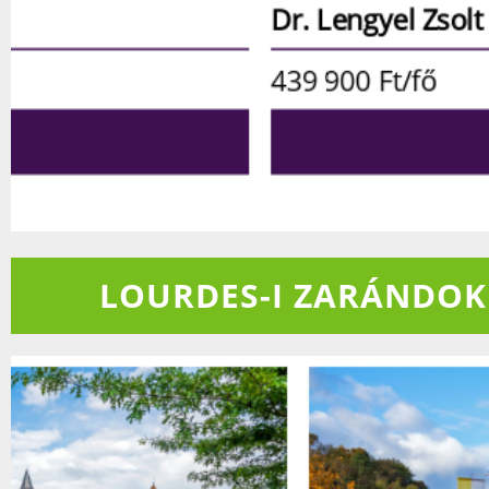
Dr. Lengyel Zsolt
atya
439 900
Ft/fő
RÉSZLETEK
LOURDES-I ZARÁNDO